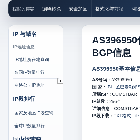
编码转换
安全加固
格式化与前端
网
程默的博客
IP 与域名
AS39695
IP地址信息
BGP信息
IP地址所在地查询
AS396950基本信息
各国IP数量排行
AS号码：
AS396950
网络公司IP地址
国 家：
BL 圣巴泰勒米岛(Sa
所属ISP：
COMSTBART
IP段排行
IP总数：
256
个
详细信息：
COMSTBARTH
国家及地区IP段查询
IP段下载：
TXT格式
fi
全球IP数量排行
国内运营商