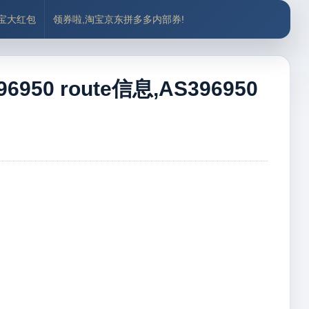
付宝大红包
领券啦,淘宝京东拼多多内部券!
950 route信息,AS396950