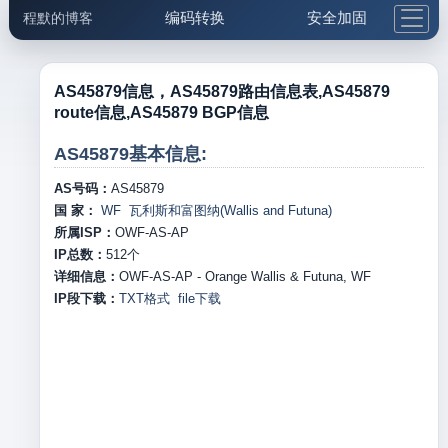
编码转换
安全加固
程默的博客
格式化与前端
网络工具
IP与域名
邮件工具
生活便民
更多工具
AS45879信息，AS45879路由信息表,AS45879
route信息,AS45879 BGP信息
5.1支付宝大红包
AS45879基本信息:
AS号码：
AS45879
国 家：
WF 瓦利斯和富图纳(Wallis and Futuna)
所属ISP：
OWF-AS-AP
IP总数：
512
个
详细信息：
OWF-AS-AP - Orange Wallis & Futuna, WF
IP段下载：
TXT格式
file下载