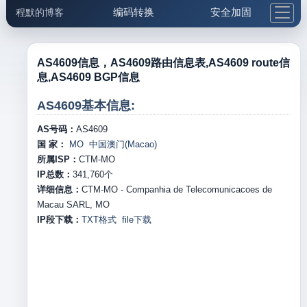
编码转换
安全加固
程默的博客
格式化与前端
网络工具
IP与域名
邮件工具
生活便民
更多工具
AS4609信息，AS4609路由信息表,AS4609 route信
息,AS4609 BGP信息
5.1支付宝大红包
AS4609基本信息:
AS号码：
AS4609
国 家：
MO 中国澳门(Macao)
所属ISP：
CTM-MO
IP总数：
341,760
个
详细信息：
CTM-MO - Companhia de Telecomunicacoes de
Macau SARL, MO
IP段下载：
TXT格式
file下载