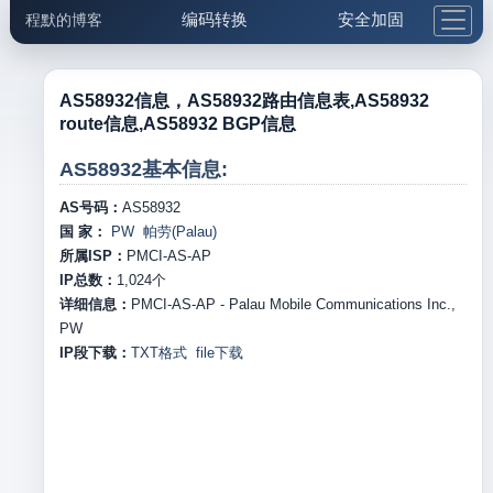
编码转换
安全加固
程默的博客
格式化与前端
网络工具
IP与域名
邮件工具
生活便民
更多工具
AS58932信息，AS58932路由信息表,AS58932
route信息,AS58932 BGP信息
5.1支付宝大红包
AS58932基本信息:
AS号码：
AS58932
国 家：
PW 帕劳(Palau)
所属ISP：
PMCI-AS-AP
IP总数：
1,024
个
详细信息：
PMCI-AS-AP - Palau Mobile Communications Inc.,
PW
IP段下载：
TXT格式
file下载