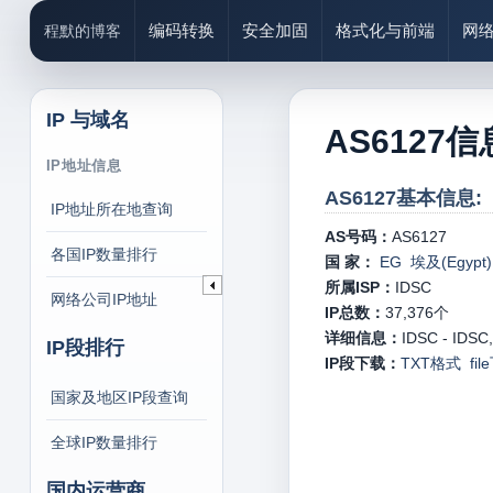
编码转换
安全加固
格式化与前端
网
程默的博客
IP 与域名
AS6127信
IP地址信息
AS6127基本信息:
IP地址所在地查询
AS号码：
AS6127
各国IP数量排行
国 家：
EG 埃及(Egypt)
所属ISP：
IDSC
网络公司IP地址
IP总数：
37,376
个
详细信息：
IDSC - IDSC
IP段排行
IP段下载：
TXT格式
fi
国家及地区IP段查询
全球IP数量排行
国内运营商