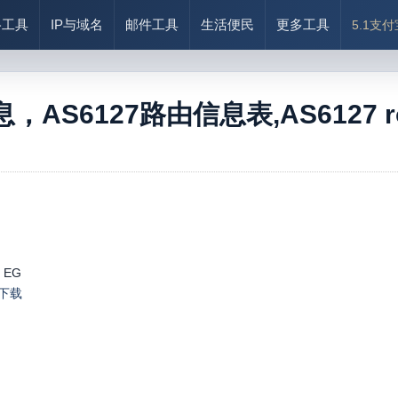
络工具
IP与域名
邮件工具
生活便民
更多工具
5.1支
息，AS6127路由信息表,AS6127 r
, EG
le下载