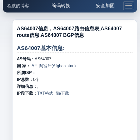
编码转换
安全加固
程默的博客
格式化与前端
网络工具
IP与域名
邮件工具
生活便民
更多工具
AS64007信息，AS64007路由信息表,AS64007
route信息,AS64007 BGP信息
5.1支付宝大红包
AS64007基本信息:
AS号码：
AS64007
国 家：
AF 阿富汗(Afghanistan)
所属ISP：
IP总数：
0
个
详细信息：
,
IP段下载：
TXT格式
file下载