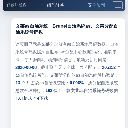
编码转换
安全加固
程默的博客
格式化与前端
网络工具
IP与域名
邮件工具
生活便民
更多工具
文莱as自治系统、Brunei自治系统as、文莱分配自
治系统号码数
5.1支付宝大红包
该页面显示是
文莱
全球所有as自治系统号码数据。自治
系统号码数据来自世界asn分配中心数据系统，准确率
高，每天会自动 同步国际信息，最新更新时间是：
2026-08-08
，截止到当天，全球一共分配了：
205132
个
as自治系统号码，文莱所分配的as自治系统号码数是：
13
个！ 占总as自治系统比：
0.006%
，所分配自治系统
总数全球排行：
162
位！下载
文莱as自治系统号码
数据
TXT格式
file下载