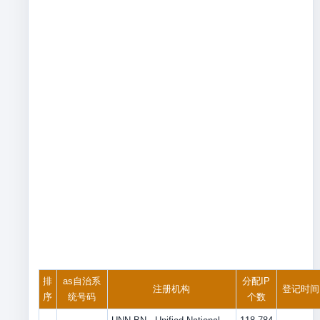
排
as自治系
分配IP
注册机构
登记时间
序
统号码
个数