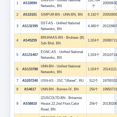
UNN-BN - Unified National
118,784
1
AS10094
2000063
Networks, BN
个
2
AS10101
SIMPUR-BN - UNN-BN, BN
8,192个
2005080
DST-AS - Unified National
3
AS132395
4,480个
2012090
Networks, BN
BRUHAAS-BN - Bruhaas (B)
4
AS45259
1,024个
2008071
Sdn Bhd, BN
EGNC-AS - Unified National
5
AS131467
1,024个
2011071
Networks, BN
UNN-BN - Unified National
6
AS133788
1,024个
20141111
Networks, BN
7
AS207240
USN-AS - JSC "Ufanet", RU
512个
1970010
8
AS4617
UNN-BN - Borneo-IX, BN
256个
1995073
IZUSCOLTD-BN - Britannia
9
AS58810
House,22,2nd Floor,Cator
256个
2013020
Road, BN