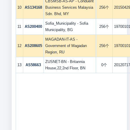
CBSMSB-AS-AP - Conduent
10
AS134168
Business Services Malaysia
256个
2015042
Sdn. Bhd, MY
Sofia_Municipality - Sofia
11
AS200400
256个
1970010
Municipality, BG
MAGADAN-IT-AS -
12
AS208605
Government of Magadan
256个
1970010
Region, RU
ZUSNET-BN - Britannia
13
AS58663
0个
2012071
House,22,2nd Floor, BN