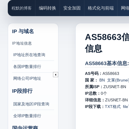
编码转换
安全加固
格式化与前端
网
程默的博客
IP 与域名
AS58663
IP地址信息
信息
IP地址所在地查询
AS58663基本信息:
各国IP数量排行
AS号码：
AS58663
网络公司IP地址
国 家：
BN 文莱(Brunei
所属ISP：
ZUSNET-BN
IP段排行
IP总数：
0
个
详细信息：
ZUSNET-BN - 
国家及地区IP段查询
IP段下载：
TXT格式
fi
全球IP数量排行
国内运营商