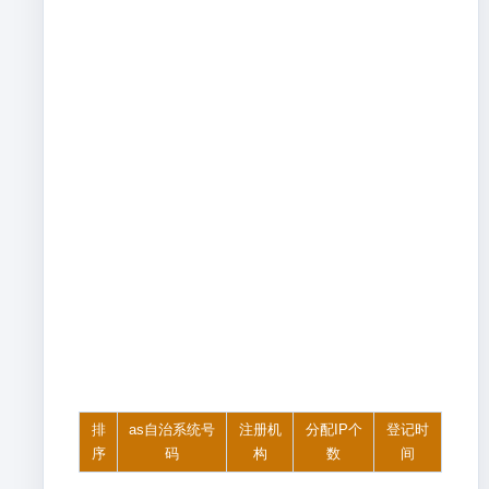
排
as自治系统号
注册机
分配IP个
登记时
序
码
构
数
间