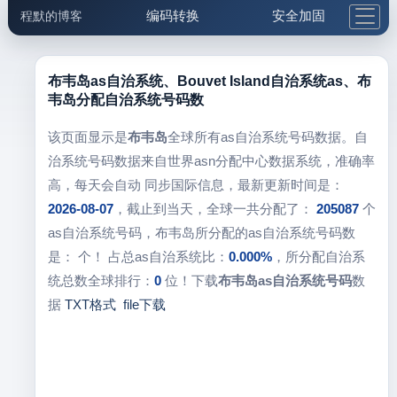
编码转换
安全加固
程默的博客
格式化与前端
网络工具
IP与域名
邮件工具
生活便民
更多工具
布韦岛as自治系统、Bouvet Island自治系统as、布
韦岛分配自治系统号码数
5.1支付宝大红包
该页面显示是
布韦岛
全球所有as自治系统号码数据。自
治系统号码数据来自世界asn分配中心数据系统，准确率
高，每天会自动 同步国际信息，最新更新时间是：
2026-08-07
，截止到当天，全球一共分配了：
205087
个
as自治系统号码，布韦岛所分配的as自治系统号码数
是：
个！ 占总as自治系统比：
0.000%
，所分配自治系
统总数全球排行：
0
位！下载
布韦岛as自治系统号码
数
据
TXT格式
file下载