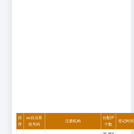
排
as自治系
分配IP
注册机构
登记时间
序
统号码
个数