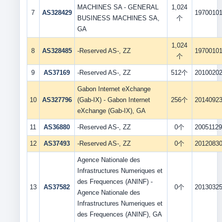
MACHINES SA - GENERAL
1,024
7
AS328429
1970010
BUSINESS MACHINES SA,
个
GA
1,024
8
AS328485
-Reserved AS-, ZZ
1970010
个
9
AS37169
-Reserved AS-, ZZ
512个
2010020
Gabon Internet eXchange
10
AS327796
(Gab-IX) - Gabon Internet
256个
2014092
eXchange (Gab-IX), GA
11
AS36880
-Reserved AS-, ZZ
0个
2005112
12
AS37493
-Reserved AS-, ZZ
0个
2012083
Agence Nationale des
Infrastructures Numeriques et
des Frequences (ANINF) -
13
AS37582
0个
2013032
Agence Nationale des
Infrastructures Numeriques et
des Frequences (ANINF), GA