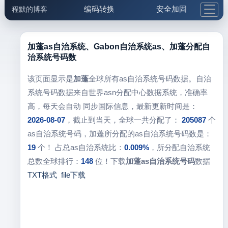
编码转换
安全加固
程默的博客
格式化与前端
网络工具
IP与域名
邮件工具
生活便民
更多工具
加蓬as自治系统、Gabon自治系统as、加蓬分配自
治系统号码数
5.1支付宝大红包
该页面显示是
加蓬
全球所有as自治系统号码数据。自治
系统号码数据来自世界asn分配中心数据系统，准确率
高，每天会自动 同步国际信息，最新更新时间是：
2026-08-07
，截止到当天，全球一共分配了：
205087
个
as自治系统号码，加蓬所分配的as自治系统号码数是：
19
个！ 占总as自治系统比：
0.009%
，所分配自治系统
总数全球排行：
148
位！下载
加蓬as自治系统号码
数据
TXT格式
file下载