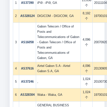
25,856
1
AS37390
iPi9 - iPi9, GA
20111104
个
8,192
2
AS328124
DIGICOM - DIGICOM, GA
1970010
个
Gabon Telecom / Office of
Posts and
Telecommunications of Gabon
4,096
3
AS16058
- Gabon Telecom / Office of
2007092
个
Posts and
Telecommunications of
Gabon, GA
Airtel Gabon S.A - Airtel
4,096
4
AS37616
2013090
Gabon S.A, GA
个
1,024
5
AS37246
,
2010073
个
1,024
6
AS328304
Waka - Waka, GA
1970010
个
GENERAL BUSINESS