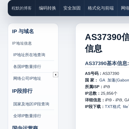
编码转换
安全加固
格式化与前端
网
程默的博客
IP 与域名
AS37390
IP地址信息
信息
IP地址所在地查询
AS37390基本信息:
各国IP数量排行
AS号码：
AS37390
网络公司IP地址
国 家：
GA 加蓬(Gabon
所属ISP：
iPi9
IP段排行
IP总数：
25,856
个
详细信息：
iPi9 - iPi9, G
国家及地区IP段查询
IP段下载：
TXT格式
fi
全球IP数量排行
国内运营商