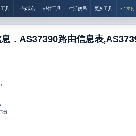
络工具
IP与域名
邮件工具
生活便民
更多工具
5.1支
信息，AS37390路由信息表,AS37390
)
A
le下载