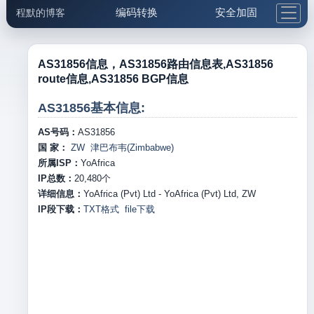
编码转换
安全加固
程默的博客
格式化与前端
网络工具
IP与域名
邮件工具
生活便民
更多工具
AS31856信息，AS31856路由信息表,AS31856
route信息,AS31856 BGP信息
5.1支付宝大红包
AS31856基本信息:
AS号码：
AS31856
国 家：
ZW 津巴布韦(Zimbabwe)
所属ISP：
YoAfrica
IP总数：
20,480
个
详细信息：
YoAfrica (Pvt) Ltd - YoAfrica (Pvt) Ltd, ZW
IP段下载：
TXT格式
file下载